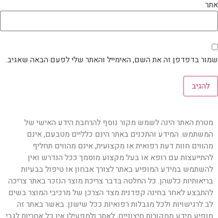
אתר
שמור בדפדפן זה את השם, האימייל והאתר שלי לפעם הבאה שאגיב.
מטרת האתר הינה לשמש מקור נוסף להרחבת הידע האישי של
המשתמש. המידע והתכנים באתר הינם כלליים מטבעם, אינם
מהווים חוות דעת רפואית או מקצועית, אינם מהווים תחליף
להתייעצות עם רופא או בעל מקצוע מוסמך ככל הנדרש ואין
להשתמש במידע המופיע באתר לצורך אבחון או טיפול בבעיות
בריאותיות כלשהן. כל החלטה בדבר צריכת מוצר הנזכר באתר צריכה
להתבצע לאחר בחינה קפדנית מצד הצרכן של מרכיבי המוצר בשים
לב לרגישויות ולכל מגבלות רפואיות ככל שישנן. באשר באתר זה
מופיע מידע ממקורות חיצוניים, לאתר ולמפעילו אין כל אחריות לגבי