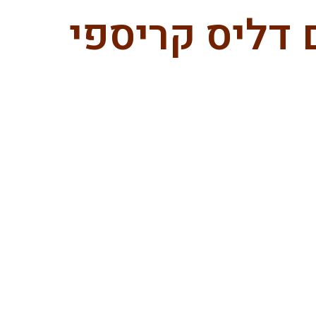
 דליס קריספי
סלים דליס קריספי שוקולד מריר